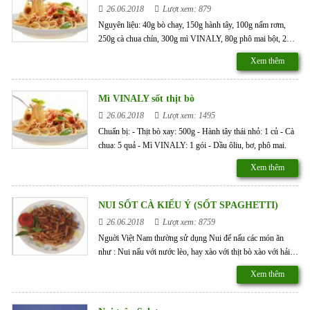
26.06.2018
Lượt xem: 879
Nguyên liệu: 40g bò chay, 150g hành tây, 100g nấm rơm,
250g cà chua chín, 300g mì VINALY, 80g phô mai bột, 2
thìa cà phê muối tiêu, 1 thìa cà phê đường, 20g bơ lạt Lá
Xem thêm
hương thảo.
Mì VINALY sốt thịt bò
26.06.2018
Lượt xem: 1495
Chuẩn bị: - Thịt bò xay: 500g - Hành tây thái nhỏ: 1 củ - Cà
chua: 5 quả - Mì VINALY: 1 gói - Dầu ôliu, bơ, phô mai.
Xem thêm
NUI SỐT CÀ KIỂU Ý (SỐT SPAGHETTI)
26.06.2018
Lượt xem: 8759
Nguời Việt Nam thường sử dụng Nui để nấu các món ăn
như : Nui nấu với nước lèo, hay xào với thịt bò xào với hải
sản… Nui VINALY cũng có thể ăn với sốt Spaghetti kiểu ý
Xem thêm
rất ngon Giới thiệu món ngon với nui VINALY NUI SỐT
CÀ KIỂU Ý (SỐT SPAGHETTI) CHO 4 PHẦN ĂN
THÀNH PHẦN : - Nui vinaly 400g(dùng nui gạo hoặc nui