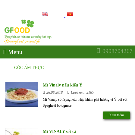
THỰC PHẨM AN TOÀN CHO CUỘC SỐNG TƯƠI ĐẸP
0908704267
Menu
GÓC ẨM THỰC
Mì Vinaly nấu kiểu Ý
26.06.2018
Lượt xem: 2165
Mì Vinaly sốt Spaghetti. Hãy khám phá hương vị Ý với sốt
Spaghetti bolognese
Xem thêm
Mì VINALY sốt cà