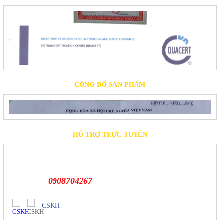
CÔNG BỐ SẢN PHẨM
HỖ TRỢ TRỰC TUYẾN
0908704267
CSKH