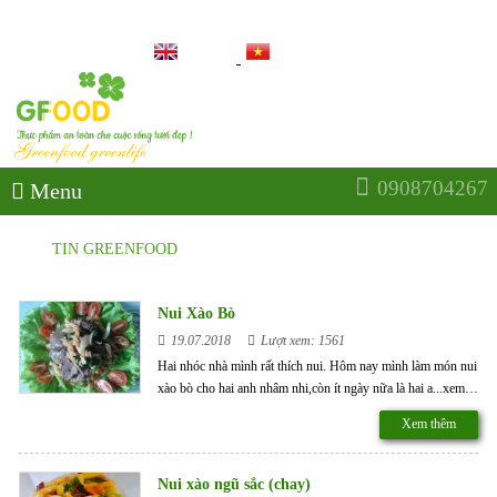
THỰC PHẨM AN TOÀN CHO CUỘC SỐNG TƯƠI ĐẸP
0908704267
Menu
TIN GREENFOOD
Nui Xào Bò
19.07.2018
Lượt xem: 1561
Hai nhóc nhà mình rất thích nui. Hôm nay mình làm món nui
xào bò cho hai anh nhâm nhi,còn ít ngày nữa là hai a...xem
thêm
Xem thêm
Nui xào ngũ sắc (chay)