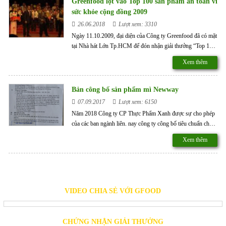
Greenfood lọt vào Top 100 sản phẩm an toàn vì
người Việt “ đạt được trên cơ sở do người tiêu dùng bình
sức khỏe cộng đồng 2009
chọn với tiêu chí chất lượng an toàn thực phẩm đặt lên hàng
26.06.2018
Lượt xem: 3310
đầu.
Ngày 11.10.2009, đại diện của Công ty Greenfood đã có mặt
tại Nhà hát Lớn Tp.HCM để đón nhận giải thưởng “Top 100
sản phẩm an toàn vì sức khỏe cộng đồng 2009” cho 2 sản
Xem thêm
phẩm Mì và Nui VINALY.
Bản công bố sản phẩm mì Newway
07.09.2017
Lượt xem: 6150
Năm 2018 Công ty CP Thực Phẩm Xanh được sự cho phép
của các ban ngành liên. nay công ty công bố tiêu chuẩn cho
các sản phẩm mì ăn liên không chiên Newway.
Xem thêm
VIDEO CHIA SẺ VỚI GFOOD
CHỨNG NHẬN GIẢI THƯỞNG