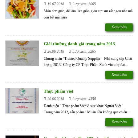
19.07.2018
Lượt xem: 3605
Món đơn giản, dễ làm. Ăn giòn giòn sựt sựt rất ngon nha mà
còn bắt mắt nữa
Xem thêm
Giải thưởng danh giá trong năm 2013
26.06.2018
Lượt xem: 3265
Chứng nhận “Trusted Quality Supplier – Nhà cung cấp Chất
lượng 2013" Công ty CP Thực Phẩm Xanh vinh dự đạt
Chứng nhận “Trusted Quality Supplier – Nhà cung cấp Chất
Xem thêm
lượng 2013" do Trung tâm Đánh giá chỉ số Tín nhiệm Châu
Á Thái Bình Dương khảo sát và Tổ chức chứng nhận NQA
(National Quality Assurance ) - Vương Quốc Anh giám sát
Thực phẩm việt
chất lượng,Viện Doanh nghiệp Việt Nam cấp. Chứng nhận
26.06.2018
Lượt xem: 4358
“Trusted Quality Supplier – Nhà cung cấp Chất lượng 2013"
Danh hiệu “ Thực phẩm Việt vì sức khỏe Người Việt “
là một thước đo chuẩn xác về chất lượng sản phẩm và dịch
Trong năm 2012, sản phẩm “ Mì ăn liền không qua chiên
vụ của Công ty CP Thực Phẩm Xanh để Qúy khách hàng có
New Way “ vinh dự đạt danh hiệu “ Thực phẩm Việt vì sức
thể yên tâm lựa chọn Nhà cung cấp sản phẩm, dịch vụ cho
Xem thêm
khỏe người Việt “ do Ủy ban Tiêu chuẩn Thực Phẩm Việt
riêng mình.
Nam và Hội khoa học, công nghệ lương thực phẩm Việt
Nam tổ chức cấp. Danh hiệu “ Thực phẩm Việt vì sức khỏe