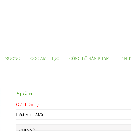
Ị TRƯỜNG
GÓC ẨM THỰC
CÔNG BỐ SẢN PHẨM
TIN 
Vị cà ri
Giá: Liên hệ
Lượt xem:
2075
CHIA SẺ: