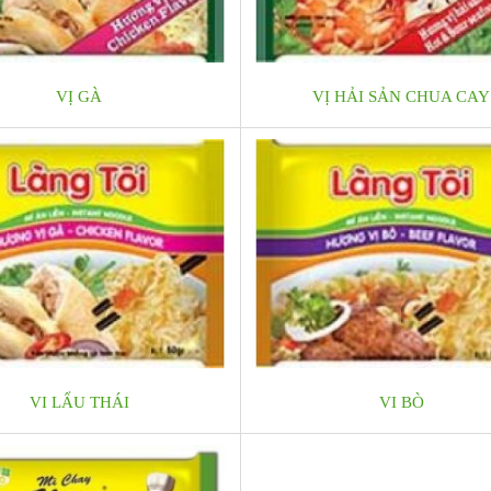
VỊ GÀ
VỊ HẢI SẢN CHUA CAY
VI LẨU THÁI
VI BÒ