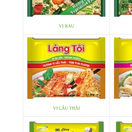
VỊ RAU
VI LẨU THÁI