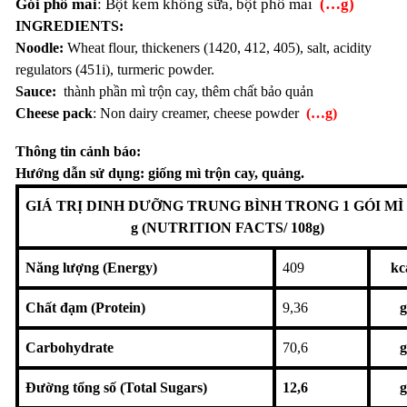
Gói phô mai
: Bột kem không sữa, bột phô mai
(…g)
INGREDIENTS:
Noodle:
Wheat flour, thickeners (1420, 412, 405), salt, acidity
regulators (451i), turmeric powder.
Sauce:
thành phần mì trộn cay, thêm chất bảo quản
Cheese pack
: Non dairy creamer, cheese powder
(…g)
Thông tin cảnh báo:
Hướng dẫn sử dụng: giống mì trộn cay, quảng.
GIÁ TRỊ DINH DƯỠNG TRUNG BÌNH TRONG 1 GÓI MÌ 
g (NUTRITION FACTS/ 108g)
Năng lượng (Energy)
409
kc
Chất đạm (Protein)
9,36
g
Carbohydrate
70,6
g
Đường tổng số (Total Sugars)
12,6
g