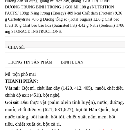
Hướng dẫn sử dụng: giống mì trộn cay, quảng. GIÁ TRỊ DINH
DƯỠNG TRUNG BÌNH TRONG 1 GÓI MÌ 108 g (NUTRITION
FACTS/ 108g) Năng lượng (Energy) 409 kcal Chất đạm (Protein) 9,36
g Carbohydrate 70,6 g Đường tổng số (Total Sugars) 12,6 g Chất béo
(Fat) 10 g Chất béo bão hòa (Saturated Fat) 4,42 g Natri (Sodium) 1706
mg STORAGE INSTRUCTIONS:
CHIA SẺ:
THÔNG TIN SẢN PHẨM
BÌNH LUẬN
Mì trộn phô mai
THÀNH PHẦN:
Vắt mì:
Bột mì, chất làm dày (1420, 412, 405), muối, chất điều
chỉnh độ axit (451i), bột nghệ.
Dầu thực vật (palm olein tinh luyện), nước, đường,
Gói sốt
:
muối, chất điều vị (621, 631,627), bột ớt Hàn Quốc, bột
nước tương, bột hành, bột tỏi, chiết xuất nấm men, bột
tiêu, chiết xuất ớt, bột cà ri.