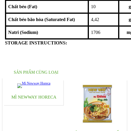
Chất béo (Fat)
10
g
Chất béo bão hòa (Saturated Fat)
4,42
g
Natri (Sodium)
1706
m
STORAGE INSTRUCTIONS:
SẢN PHẨM CÙNG LOẠI
MÌ NEWWAY HORECA