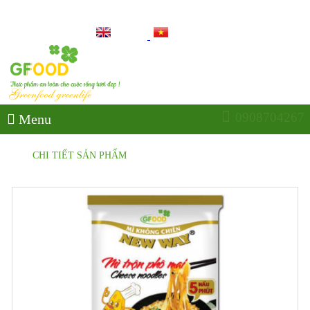
THỰC PHẨM AN TOÀN CHO CUỘC SỐNG TƯƠI ĐẸP
0908704267
Menu
CHI TIẾT SẢN PHẨM