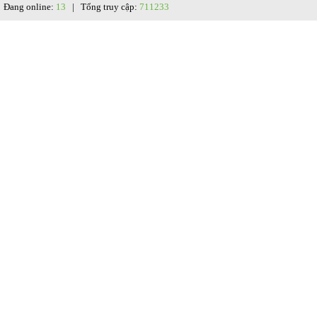
Đang online:
13
| Tổng truy cập:
711233