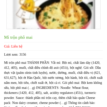
Mì trộn phô mai
Giá: Liên hệ
Lượt xem:
3156
Mì trộn phô mai THÀNH PHẦN: Vắt mì: Bột mì, chất làm dày (1420,
412, 405), muối, chất điều chỉnh độ axit (451i), bột nghệ. Gói sốt: Dầu
thực vật (palm olein tinh luyện), nước, đường, muối, chất điều vị (621,
631,627), bột ớt Hàn Quốc, bột nước tương, bột hành, bột tỏi, chiết xuất
nấm men, bột tiêu, chiết xuất ớt, bột cà ri. Gói phô mai: Bột kem không
sữa, bột phô mai (…g) INGREDIENTS: Noodle: Wheat flour,
thickeners (1420, 412, 405), salt, acidity regulators (451i), turmeric
powder. Sauce: thành phần mì trộn cay, thêm chất bảo quản Cheese
pack: Non dairy creamer, cheese powder (…g) Thông tin cảnh báo: