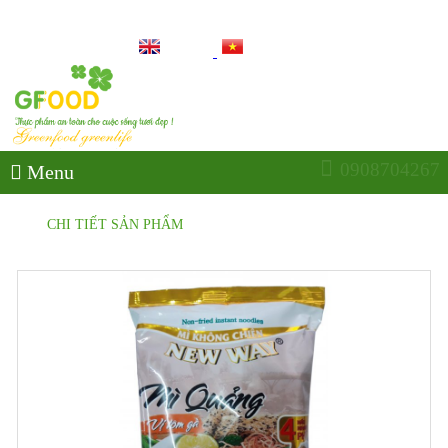
O CUỘC SỐNG TƯƠI ĐẸP
0908704267
Menu
CHI TIẾT SẢN PHẨM