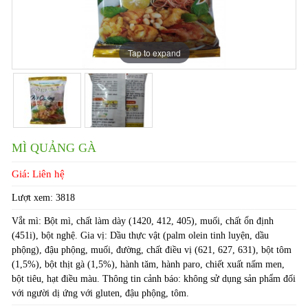
Tap to expand
Tap to expand
MÌ QUẢNG GÀ
Giá: Liên hệ
Lượt xem:
3818
Vắt mì: Bột mì, chất làm dày (1420, 412, 405), muối, chất ổn định
(451i), bột nghệ. Gia vị: Dầu thực vật (palm olein tinh luyện, dầu
phộng), đậu phộng, muối, đường, chất điều vị (621, 627, 631), bột tôm
(1,5%), bột thịt gà (1,5%), hành tăm, hành paro, chiết xuất nấm men,
bột tiêu, hạt điều màu. Thông tin cảnh báo: không sử dụng sản phẩm đối
với người dị ứng với gluten, đậu phộng, tôm.