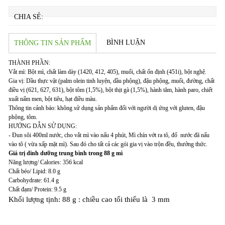
CHIA SẺ:
BÌNH LUẬN
THÔNG TIN SẢN PHẨM
THÀNH PHẦN:
Vắt mì: Bột mì, chất làm dày (1420, 412, 405), muối, chất ổn định (451i), bột nghệ.
Gia vị: Dầu thực vật (palm olein tinh luyện, dầu phộng), đậu phộng, muối, đường, chất
điều vị (621, 627, 631), bột tôm (1,5%), bột thịt gà (1,5%), hành tăm, hành paro, chiết
xuất nấm men, bột tiêu, hạt điều màu.
Thông tin cảnh báo: không sử dụng sản phẩm đối với người dị ứng với gluten, đậu
phộng, tôm.
HƯỚNG DẪN SỬ DỤNG:
- Đun sôi 400ml nước, cho vắt mì vào nấu 4 phút, Mì chín vớt ra tô, đổ nước đã nấu
vào tô ( vừa xấp mặt mì). Sau đó cho tất cả các gói gia vị vào trộn đều, thưởng thức.
Giá trị dinh dưỡng trung bình trong 88 g mì
Năng lượng/ Calories: 356 kcal
Chất béo/ Lipid: 8.0 g
Carbohydrate: 61.4 g
Chất đạm/ Protein: 9.5 g
Khối lượng tịnh: 88 g : chiều cao tối thiểu là 3 mm