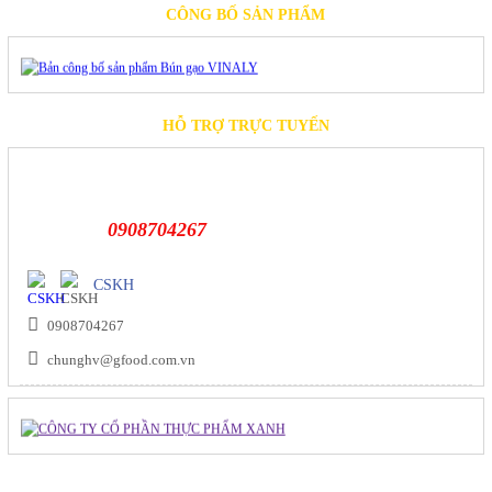
CÔNG BỐ SẢN PHẨM
HỖ TRỢ TRỰC TUYẾN
0908704267
CSKH
0908704267
chunghv@gfood.com.vn