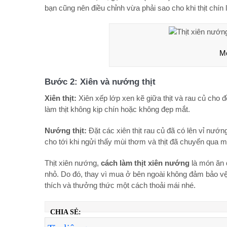
bạn cũng nên điều chỉnh vừa phải sao cho khi thịt chín l
Mó
Bước 2: Xiên và nướng thịt
Xiên thịt:
Xiên xếp lớp xen kẽ giữa thịt và rau củ cho 
làm thịt không kịp chín hoặc không đẹp mắt.
Nướng thịt:
Đặt các xiên thịt rau củ đã có lên vỉ nướn
cho tới khi ngửi thấy mùi thơm và thịt đã chuyển qua 
Thịt xiên nướng,
cách làm thịt xiên nướng
là món ăn 
nhỏ. Do đó, thay vì mua ở bên ngoài không đảm bảo vệ 
thích và thưởng thức một cách thoải mái nhé.
CHIA SẺ: