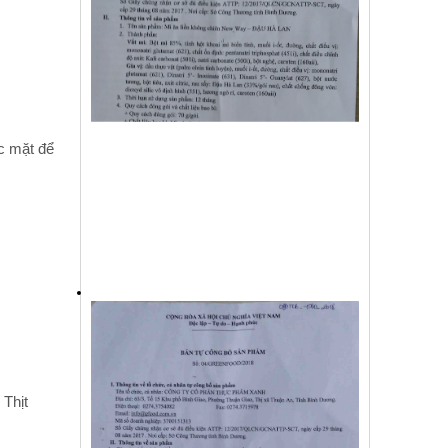
ác mặt để
 Thịt