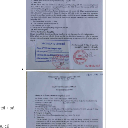
tỏi + sả
au củ