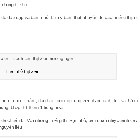
 không bị khô.
 đó đập dập và băm nhỏ. Lưu ý băm thật nhuyễn để các miếng thịt 
Thái nhỏ thịt xiên
ột nêm, nước mắm, dầu hào, đường cùng với phần hành, tỏi, sả. Ướp 
hung. Ướp thịt thêm 1 tiếng nữa.
e đã chuẩn bị. Với những miếng thịt vụn nhỏ, bạn quấn nhẹ quanh cây 
 nguyên liệu