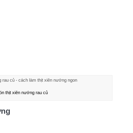
n thịt xiên nướng rau củ
ớng