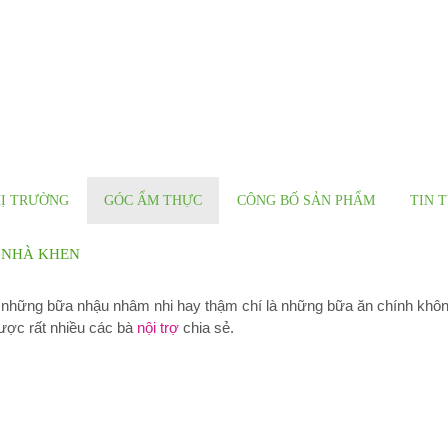
C PHẨM AN TOÀN CHO CUỘC SỐNG TƯƠI ĐẸP
Ị TRƯỜNG
GÓC ẨM THỰC
CÔNG BỐ SẢN PHẨM
TIN 
 NHÀ KHEN
ho những bữa nhậu nhâm nhi hay thậm chí là những bữa ăn chính khô
được rất nhiều các bà
nội trợ
chia sẻ.