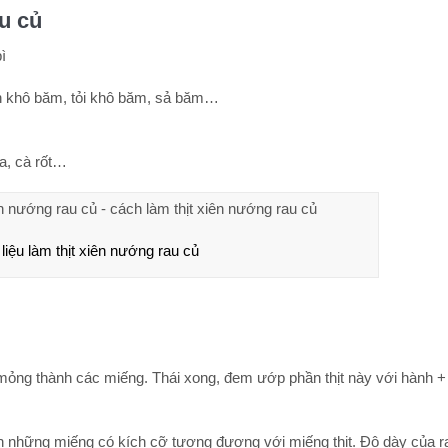
u củ
ì
 khô băm, tỏi khô băm, sả băm…
a, cà rốt…
iệu làm thịt xiên nướng rau củ
 mỏng thành các miếng. Thái xong, đem ướp phần thịt này với hành + 
nh những miếng có kích cỡ tương đương với miếng thịt. Độ dày của r