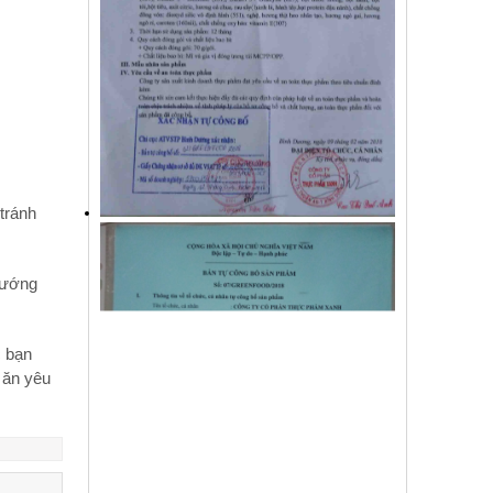
tránh
 Nướng
c bạn
 ăn yêu