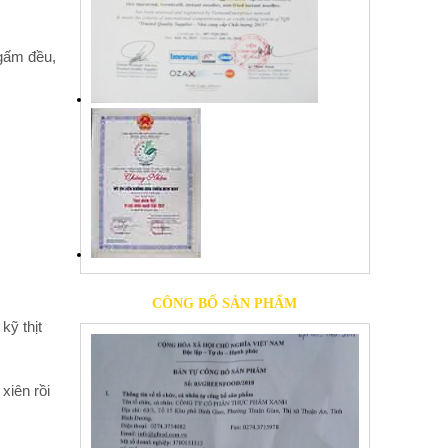
ngấm đều,
CÔNG BỐ SẢN PHẨM
kỹ thịt
xiên rồi